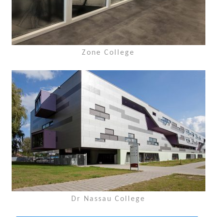
Zone College
Dr Nassau College