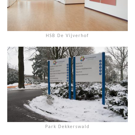
HSB De Vijverhof
Park Dekkerswald