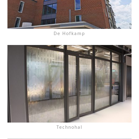
De Hofkamp
Technohal