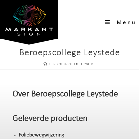
Menu
Beroepscollege Leystede
>
BEROEPSCOLLEGE LEYSTEDE
Over Beroepscollege Leystede
Geleverde producten
Foliebewegwijzering