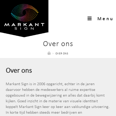
Menu
Over ons
>
OVER ONS
Over ons
Markant Sign is in 2006 opgericht, echter in de jaren
daarvoor hebben de medewerkers al ruime expertise
opgebouwd in de bewegwijzering en alles dat daarbij komt
kijken. Goed inzicht in de materie van visuele identiteit
koppelt Markant Sign keer op keer aan vakkundige uitvoering.
In korte tijd hebben steeds meer bedrijven en