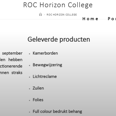
ROC Horizon College
>
ROC HORIZON COLLEGE
Home
Po
Geleverde producten
n september
Kamerborden
olen hebben
Bewegwijzering
ctionerende
nnen straks
Lichtreclame
Zuilen
Folies
Full colour bedrukt behang